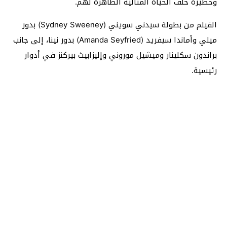
وخطيرة خلف الحياة المثالية الظاهرة لهم.
الفيلم من بطولة سيدني سويني (Sydney Sweeney) بدور
ميلي وأماندا سيفريد (Amanda Seyfried) بدور نينا، إلى جانب
براندون سكلينار وميشيل موروني وإليزابيث بيركنز في أدوار
رئيسية.