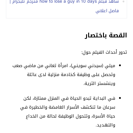
شاهد فيلم how to lose a guy in 10 days مترجم تليجرام |
فاصل اعلاني
القصة باختصار
تدور أحداث الفيلم حول:
ميلي (سيدني سويني)، امرأة تعاني من ماضي صعب
وتحصل على وظيفة كخادمة منزلية لدى عائلة
وينشستر الثرية.
في البداية تبدو الحياة في المنزل ممتازة، لكن
سرعان ما تنكشف الأسرار الغامضة والخطيرة في
حياة الأسرة، وتتحول الوظيفة لحالة من الخداع
والتهديد.