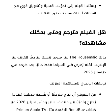
يستند الفيلم إلى تحوّلات نفسية وتشويق قوي مع
انقلابات أحداث مفاجئة حتى النهاية.
هل الفيلم مترجم ومتى يمكنك
مشاهدته؟
حاليًا The Housemaid غير متوفر رسميًا مترجمًا للعربية عبر
الإنترنت، لكنه يُعرض في السينما فقط حاليًا بعد طرحه في
ديسمبر 2025.
توقعات الوصول للمشاهدة المنزلية:
من المتوقع أن يتاح مترجمًا أو بنُسخة مدبلجة (عندما
يُطرح رقميًا) بين منتصف يناير وحتى فبراير 2026 عبر
خيارات Rent/Buy الرقمية مثل Apple TV وPrime