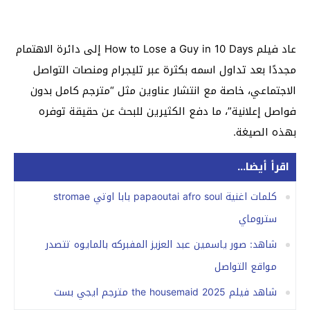
عاد فيلم How to Lose a Guy in 10 Days إلى دائرة الاهتمام
مجددًا بعد تداول اسمه بكثرة عبر تليجرام ومنصات التواصل
الاجتماعي، خاصة مع انتشار عناوين مثل “مترجم كامل بدون
فواصل إعلانية”، ما دفع الكثيرين للبحث عن حقيقة توفره
بهذه الصيغة.
اقرأ أيضا...
كلمات اغنية papaoutai afro soul بابا اوتي stromae
ستروماي
شاهد: صور ياسمين عبد العزيز المفبركه بالمايوه تتصدر
مواقع التواصل
شاهد فيلم the housemaid 2025 مترجم ايجي بست