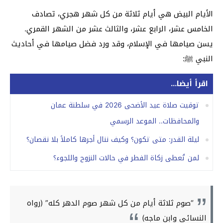
الأيام البيض هي أيام ثلاثة من كل شهر هجري، تصادف
الخامس عشر، الرابع عشر، والثالث عشر من الشهر القمري.
يسن صيامها في الإسلام، وقد ورد فضل صيامها في أحاديث
النبي ﷺ:
اقرأ أيضا...
توقيت صلاة عيد الأضحى 2026 في سلطنة عمان
والمحافظات.. الموعد الرسمي
ليلة القدر: متى تكون؟ وكيف ننال أجرها كاملاً بلا نقصان؟
لمن تُعطى زكاة الفطر في حالات النزوح واللجوء؟
“صوم ثلاثة أيام من كل شهر صوم الدهر كله” (رواه
النسائي وابن ماجه)