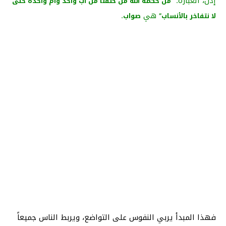
إذن، العبارة:
“من حكمة الله من خلقنا من أب واحد وأم واحدة حتى
هي
.
لا نتفاخر بالأنساب”
صواب
فهذا المبدأ يربي النفوس على التواضع، ويربط الناس جميعاً