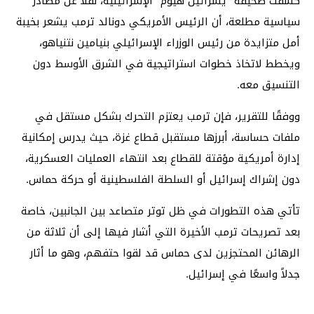
كشفت صحيفة “يسرائيل هيوم” الإسرائيلية، نقلاً عن مصادر
سياسية مطلعة، أن الرئيس الأمريكي دونالد ترمب يشعر بخيبة
أمل متزايدة من رئيس الوزراء الإسرائيلي بنيامين نتنياهو،
ويخطط لاتخاذ خطوات استراتيجية في الشرق الأوسط دون
التنسيق معه.
ووفقًا للتقرير، فإن ترمب يعتزم التحرك بشكل مستقل في
ملفات حساسة، أبرزها مستقبل قطاع غزة، حيث يدرس إمكانية
إدارة أمريكية مؤقتة للقطاع بعد انتهاء العمليات العسكرية،
دون إشراك إسرائيل أو السلطة الفلسطينية أو حركة حماس.
تأتي هذه التطورات في ظل توتر متصاعد بين الجانبين، خاصة
بعد تصريحات ترمب الأخيرة التي أشار فيها إلى أن ثلاثة من
الرهائن المحتجزين لدى حماس قد لقوا حتفهم، وهو ما أثار
جدلاً واسعًا في إسرائيل.