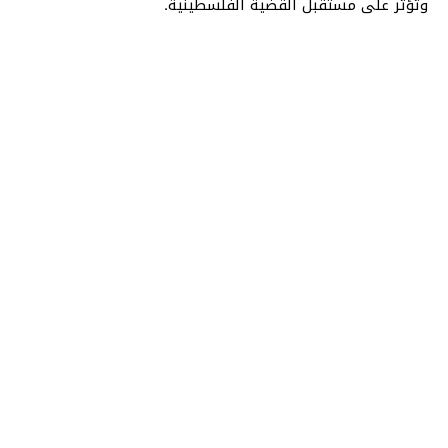
وتؤثر على مستقبل القضية الفلسطينية.