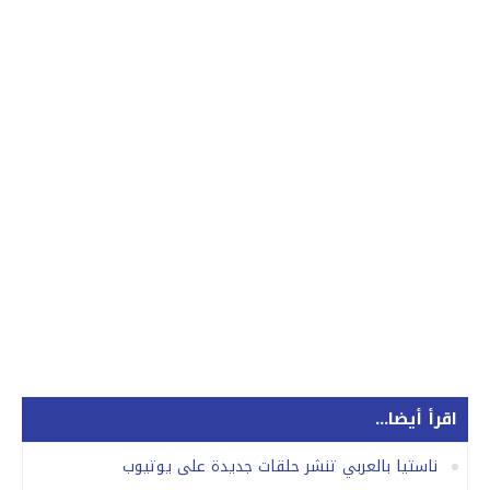
اقرأ أيضا...
ناستيا بالعربي تنشر حلقات جديدة على يوتيوب