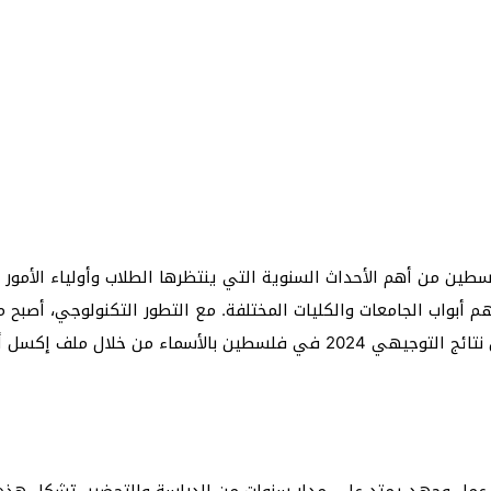
لسطين من أهم الأحداث السنوية التي ينتظرها الطلاب وأولياء الأمور ب
بواب الجامعات والكليات المختلفة. مع التطور التكنولوجي، أصبح من 
بسهولة وسرعة من خلال الإنترنت. يعد توفير رابط فحص نتائج التوجيهي 2024 
 عمل وجهد يمتد على مدار سنوات من الدراسة والتحضير. تشكل هذه ال