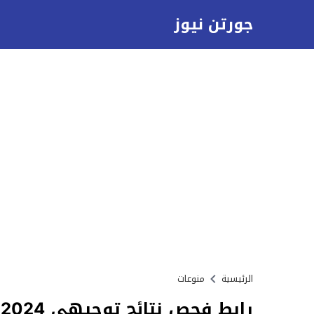
جورتن نيوز
الرئيسية
منوعات
رابط فحص نتائج توجيهي 2024 في فلسطين بالاسماء – ملف اكسل