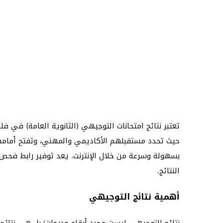
تعتبر نتائج امتحانات التوجيهي (الثانوية العامة) في ف
حيث تحدد مستقبلهم الأكاديمي والمهني، وتفتح أمامهم أ
النتائج.
أهمية نتائج التوجيهي
نتائج التوجيهي ليست مجرد أرقام ودرجات؛ بل هي نتائج