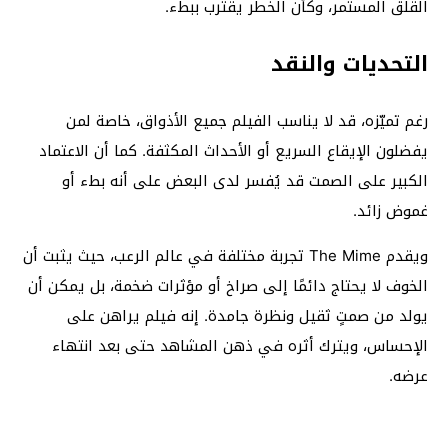
القلق المستمر، وكأن الخطر يقترب ببطء.
التحديات والنقد
رغم تميّزه، قد لا يناسب الفيلم جميع الأذواق، خاصة لمن
يفضلون الإيقاع السريع أو الأحداث المكثفة. كما أن الاعتماد
الكبير على الصمت قد يُفسر لدى البعض على أنه بطء أو
غموض زائد.
ويقدم
The Mime
تجربة مختلفة في عالم الرعب، حيث يثبت أن
الخوف لا يحتاج دائمًا إلى صراخ أو مؤثرات ضخمة، بل يمكن أن
يولد من صمتٍ ثقيل ونظرة جامدة. إنه فيلم يراهن على
الإحساس، ويترك أثره في ذهن المشاهد حتى بعد انتهاء
عرضه.