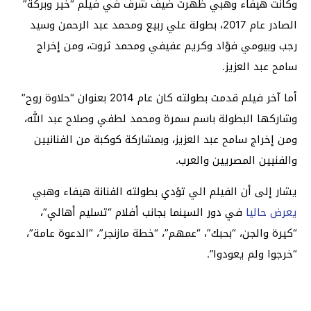
وكانت هيفاء وهبي ظهرت ضيف شرف في فيلم “خير وبركة”
الصادر عام 2017، بطولة علي ربيع ومحمد عبد الرحمن وسيد
رجب وبيومي فؤاد وكريم عفيفي ومحمد ثروت، ومن إخراج
سامح عبد العزيز.
أما آخر فيلم قدمت بطولته كان عام 2014 بعنوان “حلاوة روح”
وشاركها البطولة باسم سمرة ومحمد لطفي وصلاح عبد الله،
ومن إخراج سامح عبد العزيز، وبمشاركة كوكبة من الفنانيين
والفنيين المصريين والعرب.
يشار إلى أن الفيلم الي تؤدي بطولته الفنانة هيفاء وهبي
يعرض حاليا
في دور السينما بجانب أفلام “تسليم أهالي”،
“كيرة والجن، “بحبك”، “عمهم”، “خطة مازنجر”، “الدعوة عامة”،
“خرجوا ولم يعودوا”.