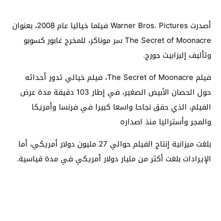
أصدرت Warner Bros. Pictures فيلما خياليا عام 2008، بعنوان
The Secret of Moonacre سر موناكر، للمخرج غابور كسوبو
وتأليف إليزابيث جورج.
فيلم The Secret of Moonacre، فيلم خيالي تدور أحداثه
حول الحصان الأبيض الصغير، في إطار 103 دقيقة مدة عرض
الفيلم، الذي حقق نجاحا واسعا كبيرا في فرنسا وأمريكا
والمجر وأستراليا منذ اصداره
بلغت ميزانية إنتاج الفيلم حوالي 27 مليون دولار أمريكي، أما
الإيرادات بلغت أكثر من مليار دولار أمريكي في مدة قياسية.