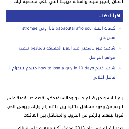
الفنان رافيير سينج والفنانة ديبيكا التي تلعب شخصية ليلا.
اقرأ أيضا...
كلمات اغنية papaoutai afro soul بابا اوتي stromae
ستروماي
شاهد: صور ياسمين عبد العزيز المفبركه بالمايوه تتصدر
مواقع التواصل
شاهد فيلم how to lose a guy in 10 days مترجم تليجرام |
فاصل اعلاني
رام ليلا هو من فيلم حب ورومانسيةيحكي قصة حب قوية على
الرغم من وجود مشاكل عائلية بين عائلة رام وليلا، ويبقى الحب
قويا بينهما بالرغم من الحروب والمشاكل بين العائلات.
صدر الفيلم في عام 2013 وحقق أكبر مبيعات على شباك