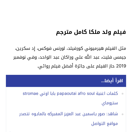
فيلم ولد ملكا كامل مترجم
مثل الفيلم هيرميوني كورفيلد، لورنس فوكس، إد سكرين،
جيمس فليت، عبد الله علي وراكان عبد الواحد، وفي نوفمبر
2019 حاز الفيلم على جائزة أفضل فيلم روائي.
اقرأ أيضا...
كلمات اغنية papaoutai afro soul بابا اوتي stromae
ستروماي
شاهد: صور ياسمين عبد العزيز المفبركه بالمايوه تتصدر
مواقع التواصل