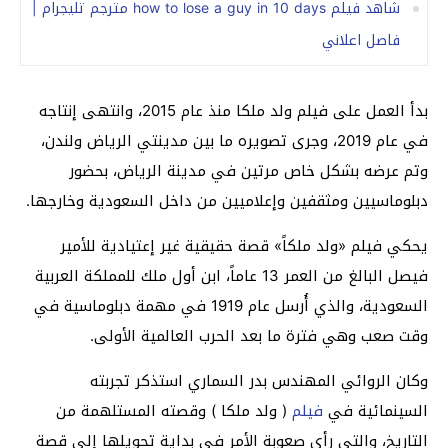
شاهد فيلم how to lose a guy in 10 days مترجم تليجرام |
فاصل اعلاني
بدأ العمل على فيلم ولد ملكا منذ عام 2015، وانتهى إنتاجه
في عام 2019، وجرى تصويره ما بين مدينتي الرياض ولندن،
وتم عرضه بشكل خاص مرتين في مدينة الرياض، بحضور
دبلوماسيين ومثقفين وإعلاميين من داخل السعودية وخارجها.
يحكي فيلم «ولد ملكاً» قصة حقيقية غير إعتيادية للأمير
فيصل البالغ من العمر 13 عاماً، ابن أول ملك للمملكة العربية
السعودية، والذي أُرسل عام 1919 في مهمة دبلوماسية في
وقت صعب وهي فترة ما بعد الحرب العالمية الأولى.
وكان الروائي المهندس بدر السماري استذكر تجربته
السينمائية في
فيلم
( ولد ملكا ) وقصته المستلهمة من
التاريخ، والتي رأى صعوبة الأمر في بداية تحويلها إلى قصة