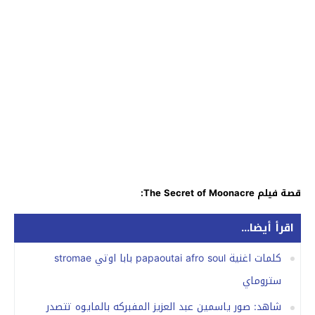
قصة فيلم The Secret of Moonacre:
اقرأ أيضا...
كلمات اغنية papaoutai afro soul بابا اوتي stromae
ستروماي
شاهد: صور ياسمين عبد العزيز المفبركه بالمايوه تتصدر