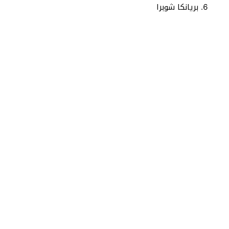
بريانكا شوبرا