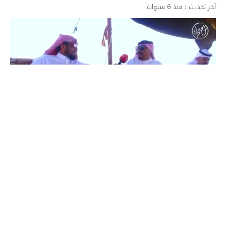
آخر تحديث :
منذ 6 سنوات
أبو دحام سعد طليحان الشمري