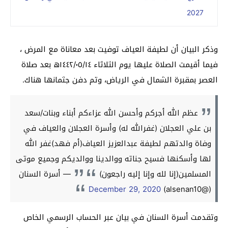
2027
وذكر البيان أن لطيفة العياف توفيت بعد معاناة مع المرض ،
فيما أقيمت الصلاة عليها يوم الثلاثاء ١٤٤٢/٠٥/١٤ﮪ بعد صلاة
العصر بمقبرة الشمال في الرياض، وتم دفن جثمانها هناك.
عظم الله أجركم وأحسن الله عزاءكم أبناء وبنات/سعد
بن علي العجلان (غفرالله له) وأسرة العجلان والعياف في
وفاة والدتهم لطيفة عبدالعزيز العياف(أم فهد)غفر الله
لها وأسكنها فسيح جناته ووالدينا ووالديكم وجميع موتى
المسلمين(إنا لله وإنا إليه راجعون)
— أسرة السنان
December 29, 2020
(@alsenan10)
وتقدمت أسرة السنان في بيان عبر الحساب الرسمي الخاص