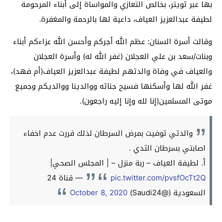
بها عبر تويتر، بخالص التعازي والمواساة إلى أبناء المرحومة
لطيفة عبدالعزيز العياف، داعية لها بالرحمة والمغفرة.
وقالت أسرة السنان: عظم الله أجركم وأحسن الله عزاءكم أبناء
وبنات/سعد بن علي العجلان (غفر الله له) وأسرة العجلان
والعياف في وفاة والدتهم لطيفة عبدالعزيز العياف(أم فهد)،
غفر الله لها وأسكنها فسيح جناته ووالدينا ووالديكم وجميع
موتى المسلمين(إنا لله وإنا إليه راجعون).
والدتي توفيت بمرض السرطان لذلك قررت عدم اخفاء
اصابتي بسرطان الثدي .
أ. لطيفة العياف – ربة منزل – | المجلس الصحي|
pic.twitter.com/pvsfOcTt2Q
— قناة 24
السعودية (@Saudi24)
October 8, 2020