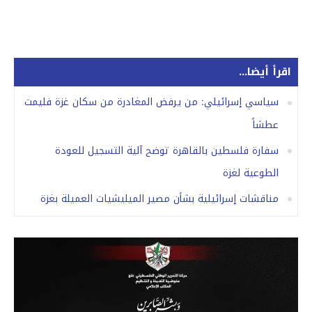
اقرأ أيضا...
سياسي إسرائيلي: من يرفض المغادرة من سكان غزة فليمت
عطشاً
سفارة فلسطين بالقاهرة توضح آلية التسجيل للعودة
الطوعية لغزة
مناقشات إسرائيلية بشأن مصير الميليشيات العميلة بغزة