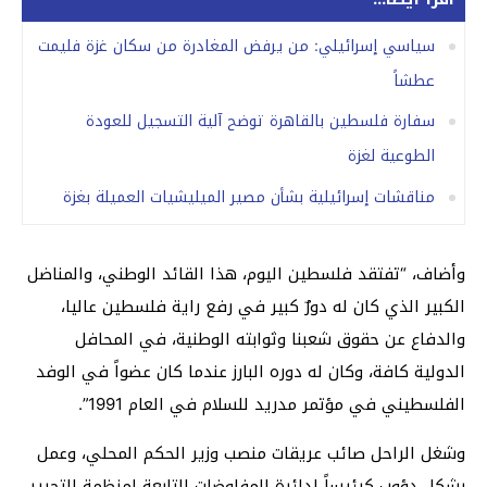
سياسي إسرائيلي: من يرفض المغادرة من سكان غزة فليمت
عطشاً
سفارة فلسطين بالقاهرة توضح آلية التسجيل للعودة
الطوعية لغزة
مناقشات إسرائيلية بشأن مصير الميليشيات العميلة بغزة
وأضاف، “تفتقد فلسطين اليوم، هذا القائد الوطني، والمناضل
الكبير الذي كان له دورٌ كبير في رفع راية فلسطين عاليا،
والدفاع عن حقوق شعبنا وثوابته الوطنية، في المحافل
الدولية كافة، وكان له دوره البارز عندما كان عضواً في الوفد
الفلسطيني في مؤتمر مدريد للسلام في العام 1991”.
وشغل الراحل صائب عريقات منصب وزير الحكم المحلي، وعمل
بشكل دؤوب كرئيساً لدائرة المفاوضات التابعة لمنظمة التحرير،