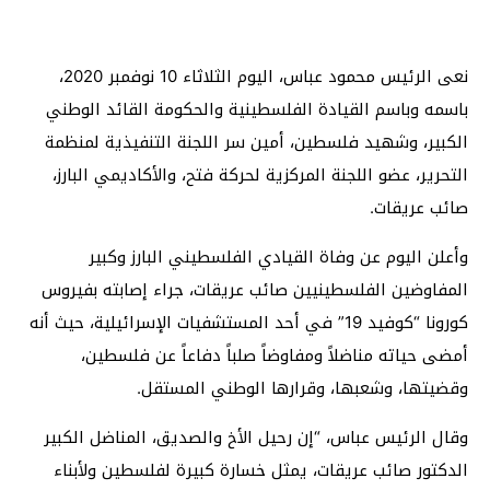
نعى الرئيس محمود عباس، اليوم الثلاثاء 10 نوفمبر 2020،
باسمه وباسم القيادة الفلسطينية والحكومة القائد الوطني
الكبير، وشهيد فلسطين، أمين سر اللجنة التنفيذية لمنظمة
التحرير، عضو اللجنة المركزية لحركة فتح، والأكاديمي البارز،
صائب عريقات.
وأعلن اليوم عن وفاة القيادي الفلسطيني البارز وكبير
المفاوضين الفلسطينيين صائب عريقات، جراء إصابته بفيروس
كورونا “كوفيد 19” في أحد المستشفيات الإسرائيلية، حيث أنه
أمضى حياته مناضلاً ومفاوضاً صلباً دفاعاً عن فلسطين،
وقضيتها، وشعبها، وقرارها الوطني المستقل.
وقال الرئيس عباس، “إن رحيل الأخ والصديق، المناضل الكبير
الدكتور صائب عريقات، يمثل خسارة كبيرة لفلسطين ولأبناء