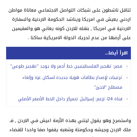
تناقل ناشطون على شبكات التواصل الاجتماعي معاناة مواطن
اردني يعيش في امريكا ويناشد الحكومة الاردنية والسفارة
الاردنية في امريكا , بنقله للاردن كونه يعاني هو والمقيمين
على أرضها من عدم تحريك الدولة الامريكية ساكنا .
اقرأ أيضا...
مصر: تهجير الفلسطينيين خط أحمر ولا يوجد “تهجير طوعي”
ترتيبات لإصدار بطاقات هوية جديدة لسكان غزة وإلغاء
مصطلح “لاجئ”
قناة i24 تزعم: إسرائيل تتمركز داخل الخط الأصفر الأصلي
واستصرخ وهو يقول ليتني بهذه الأزمة اعيش في الاردن , فـ
ملك الاردن وجيشه وحكومتة وشعبه يقفوا صفا واحدا للقضاء