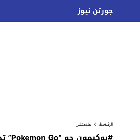
جورتن نيوز
الرئيسية
فلسطين
#‏بوكيمون جو‬ “Pokemon Go” تجتاح الولايات المتحدة