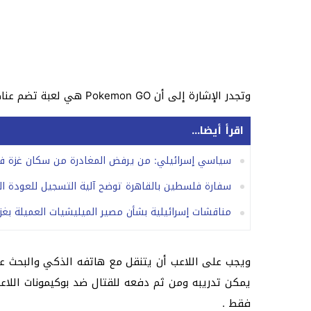
وتجدر الإشارة إلى أن Pokemon GO هي لعبة تضم عناصر معززة بالواقع تستخدم في الأجهزة القائمة على قاعدة Android و iOS .
اقرأ أيضا...
سياسي إسرائيلي: من يرفض المغادرة من سكان غزة ف
سفارة فلسطين بالقاهرة توضح آلية التسجيل للعودة ال
مناقشات إسرائيلية بشأن مصير الميليشيات العميلة بغز
يمكن تدريبه ومن ثم دفعه للقتال ضد بوكيمونات اللاعب
فقط .