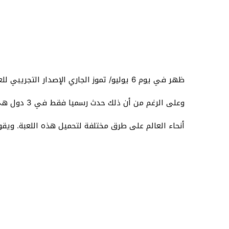
ظهر في يوم 6 يوليو/ تموز الجاري الإصدار التجريبي للعبة الهاتف المحمول بوكيمون جو‬ ” Pokemon GO.
وعلى الرغم من أن ذلك حدث رسميا فقط في 3 دول هي أستراليا ونيوزيلندا والولايات المتحدة، إلا أنه تم العثور في مختلف
أنحاء العالم على طرق مختلفة لتحميل هذه اللعبة. ويقو