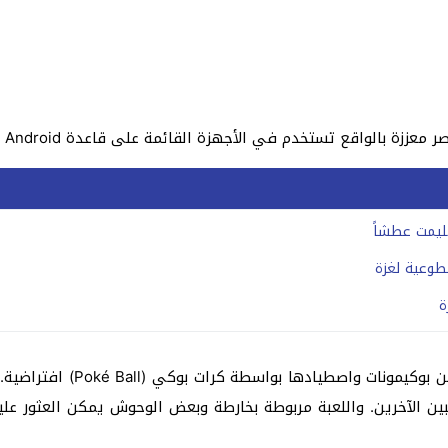
ليمت عطشاً
طوعية لغزة
ة
ويجب على اللاعب أن يتنقل م
ين الآخرين. واللعبة مربوطة بخارطة وبعض الوحوش يمكن العثور عل