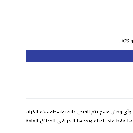
ع هاتفه الذكي والبحث عن بوكيمونات واصطيادها بواسطة كرات بوكي (Poké Ball) افتراضية. وأي وحش مسخ يتم القبض عليه بواسطة هذه الكرات
يها فقط عند المياه وبعضها الآخر في الحدائق العامة