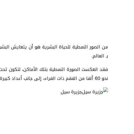
بـ العالم.
فقد انعكست الصورة النمطية بتلك الأماكن، لتكون تحت
نحو 60 ألفا من الفقم ذات الفراء، إلى جانب أعداد كبيرة من طيور الغاق وطيور البطريق والحيتان والدلافين وأسماك القرش.
جزيرة سيل