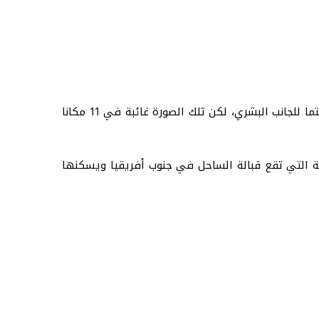
من الصور النمطية للحياة البشرية هو أن يتعايش البشر مع الحيوانات جنبا إلى جنب، وإذا ما كانت الغلبة لأحدهم فستكون حتما للجانب البشري، لكن تلك الصورة غائبة في 11 مكانا
ية التي تقع قبالة الساحل في جنوب أفريقيا ويسكنها