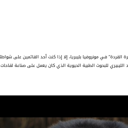
القردة” في مونروفيا بليبريا، إلا إذا كنت أحد القائمين على شواطئ
بالمعهد الليبيري للبحوث الطبية الحيوية الذي كان يعمل على صناعة لقاح