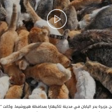
من جزيرة بحر اليابان في مدينة تاكيهارا بمحافظة هيروشيما. وكانت “جز